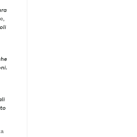
ura
e,
oli
che
ni.
ali
ito
za