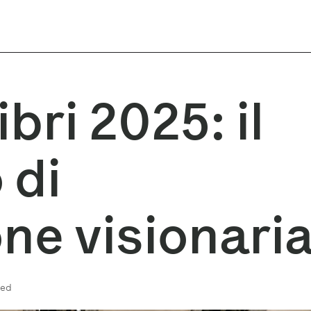
ri 2025: il
 di
one visionari
zed