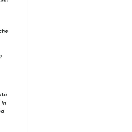
ieri
 che
o
ito
 in
ha