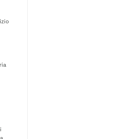
l
izio
ria
i
la