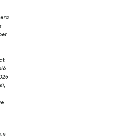
iera
à
per
ct
ciò
2025
sì,
ue
a e