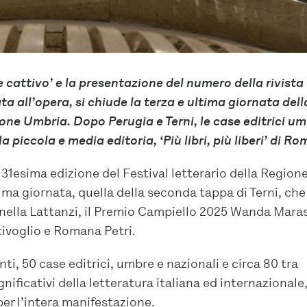
e cattivo’ e la presentazione del numero della rivista
a all’opera, si chiude la terza e ultima giornata dell
ione Umbria.
Dopo Perugia e Terni, le case editrici u
 piccola e media editoria, ‘Più libri, più liberi’ di R
a 31esima edizione del Festival letterario della Region
ma giornata, quella della seconda tappa di Terni, che 
onella Lattanzi, il Premio Campiello 2025 Wanda Mara
tivoglio e Romana Petri.
enti, 50 case editrici, umbre e nazionali e circa 80 tra
ignificativi della letteratura italiana ed internazionale
er l’intera manifestazione.