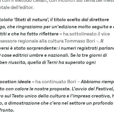
 con il Metodo Cesari, con incontri sul tema dei mest
tale dell’editor.
itolata
‘Stati di natura’, il titolo scelto dal direttore
a, che ringraziamo per un’edizione molto seguita e
ti e che ha fatto riflettere –
ha sottolineato il vice
sessore regionale alla cultura Tommaso Bori -.
Il
 versi è stato sorprendente: i numeri registrati parlan
 case editrici umbre e nazionali. Se la tre giorni di
ben riuscita, quella di Terni ha superato ogni
ocation ideale
–
ha continuato Bori –
Abbiamo riemp
lto con calore le nostre proposte. L’avvio del Festival,
o sul Testo unico della cultura e l’impresa creativa, 
o, a dimostrazione che c’era nel settore un profondo
fronto.