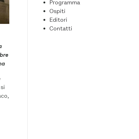
Programma
Ospiti
Editori
Contatti
a
mbre
oma
e
si
sco,
,