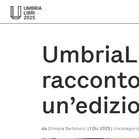
UmbriaLib
racconto
un’edizi
da
Olimpia Bartolucci
|
1 Dic 2025
|
Uncategori