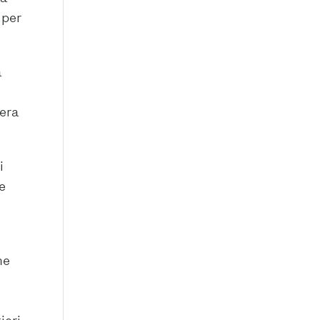
 per
a
iera
i
 e
ne