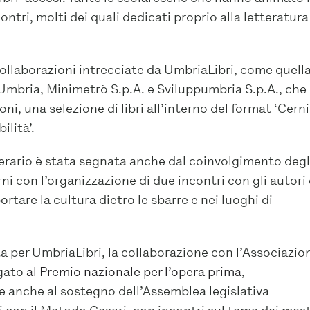
tri, molti dei quali dedicati proprio alla letteratura
collaborazioni intrecciate da UmbriaLibri, come quell
mbria, Minimetrò S.p.A. e Sviluppumbria S.p.A., che
i, una selezione di libri all’interno del format ‘Cern
lità’.
terario è stata segnata anche dal coinvolgimento degl
erni con l’organizzazione di due incontri con gli autori
rtare la cultura dietro le sbarre e nei luoghi di
ta per UmbriaLibri, la collaborazione con l’Associazio
egato
al Premio nazionale per l’opera prima
,
e anche al sostegno dell’Assemblea legislativa