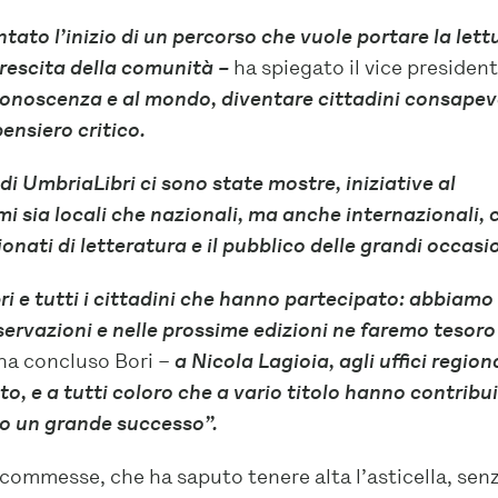
tato l’inizio di un percorso che vuole portare la lett
 crescita della comunità –
ha spiegato il vice president
a conoscenza e al mondo, diventare cittadini consapev
pensiero critico.
i UmbriaLibri ci sono state mostre, iniziative al
mi sia locali che nazionali, ma anche internazionali, 
ati di letteratura e il pubblico delle grandi occasio
ri e tutti i cittadini che hanno partecipato: abbiamo
servazioni e nelle prossime edizioni ne faremo tesoro
ha concluso Bori –
a Nicola Lagioia, agli uffici region
to, e a tutti coloro che a vario titolo hanno contribu
to un grande successo”.
scommesse, che ha saputo tenere alta l’asticella, sen