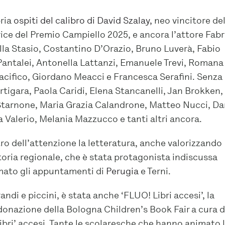
ria
ospiti del calibro di David Szalay,
neo vincitore de
ice del Premio Campiello 2025, e ancora l’attore Fabr
lla Stasio, Costantino D’Orazio, Bruno Luverà, Fabio
o Pantalei, Antonella Lattanzi, Emanuele Trevi, Romana
Pacifico, Giordano Meacci e Francesca Serafini. Senza
rtigara, Paola Caridi, Elena Stancanelli, Jan Brokken,
tarnone, Maria Grazia Calandrone, Matteo Nucci, Da
 Valerio, Melania Mazzucco e tanti altri ancora.
ro dell’attenzione la letteratura, anche valorizzando
ditoria regionale, che è stata protagonista indiscussa
ato gli appuntamenti di
Perugia
e Terni.
ndi e piccini, è stata anche ‘FLUO! Libri accesi’, la
donazione della Bologna Children’s Book Fair a cura d
ibri’ accesi. Tante le scolaresche che hanno animato 