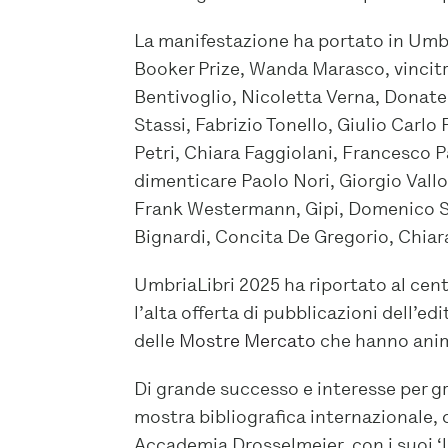
La manifestazione ha portato in Umb
Booker Prize, Wanda Marasco, vincitr
Bentivoglio, Nicoletta Verna, Donate
Stassi, Fabrizio Tonello, Giulio Carl
Petri, Chiara Faggiolani, Francesco 
dimenticare Paolo Nori, Giorgio Vallo
Frank Westermann, Gipi, Domenico S
Bignardi, Concita De Gregorio, Chiara
UmbriaLibri 2025 ha riportato al cent
l’alta offerta di pubblicazioni dell’e
delle
Mostre Mercato
che hanno anim
Di grande successo e interesse per gra
mostra bibliografica internazionale, 
Accademia Drosselmeier, con i suoi ‘l