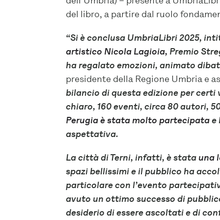
dell’Umbria) – presente a UmbriaLibri
del libro, a partire dal ruolo fondamen
“Si è conclusa UmbriaLibri 2025, int
artistico Nicola Lagioia,
Premio Streg
ha regalato emozioni, animato dibatti
presidente della Regione Umbria e as
bilancio di questa edizione per certi
chiaro, 160 eventi, circa 80 autori, 50
Perugia è stata molto partecipata
e 
aspettativa.
La città di Terni, infatti, è stata
una l
spazi bellissimi e il pubblico ha acco
particolare con l’evento partecipativ
avuto un ottimo successo di pubblic
desiderio di essere ascoltati e di con