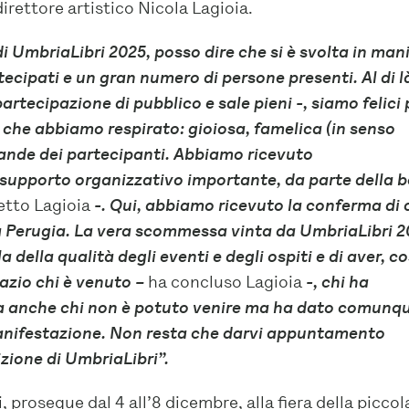
irettore artistico Nicola Lagioia.
i UmbriaLibri 2025, posso dire che si è svolta in man
tecipati e un gran numero di persone presenti. Al di l
rtecipazione di pubblico e sale pieni -, siamo felici 
a che abbiamo respirato: gioiosa, famelica (in senso
mande dei partecipanti. Abbiamo ricevuto
o supporto organizzativo importante, da parte della b
etto Lagioia
-. Qui, abbiamo ricevuto la conferma di 
 a Perugia. La vera scommessa vinta da UmbriaLibri 
a della qualità degli eventi e degli ospiti e di aver, co
razio chi è venuto –
ha concluso Lagioia
-, chi ha
 ma anche chi non è potuto venire ma ha dato comunq
manifestazione. Non resta che darvi appuntamento
izione di UmbriaLibri”.
prosegue dal 4 all’8 dicembre, alla fiera della piccol