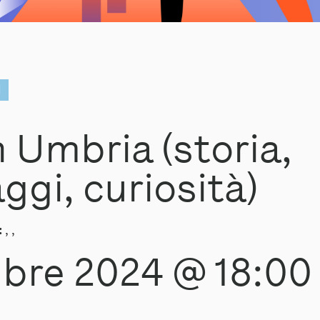
I
n Umbria (storia,
ggi, curiosità)
:
, ,
bre 2024 @ 18:00