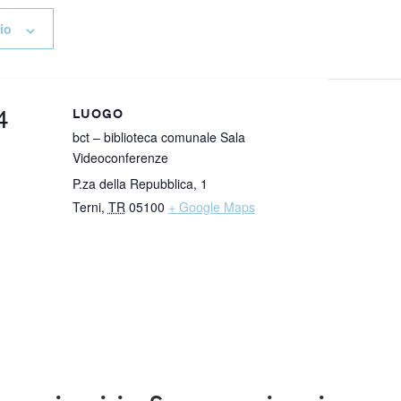
io
4
LUOGO
bct – biblioteca comunale Sala
Videoconferenze
P.za della Repubblica, 1
Terni
,
TR
05100
+ Google Maps