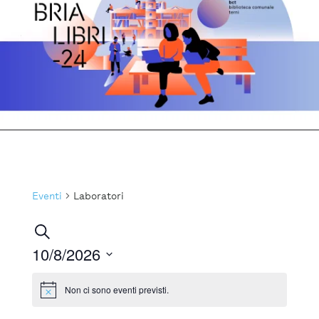
Eventi
Laboratori
Eventi
Cerca
Ricerca
10/8/2026
e
Seleziona
la
Non ci sono eventi previsti.
viste
Notice
data.