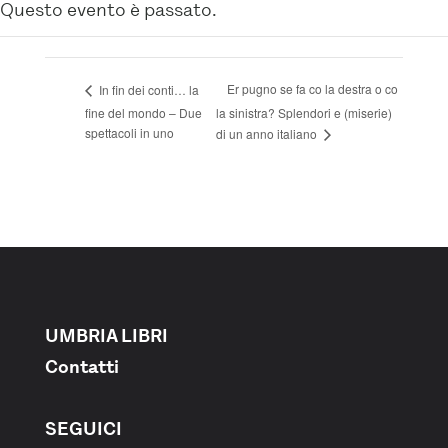
Questo evento è passato.
Er pugno se fa co la destra o co
In fin dei conti… la
fine del mondo – Due
la sinistra? Splendori e (miserie)
spettacoli in uno
di un anno italiano
UMBRIA LIBRI
Contatti
SEGUICI