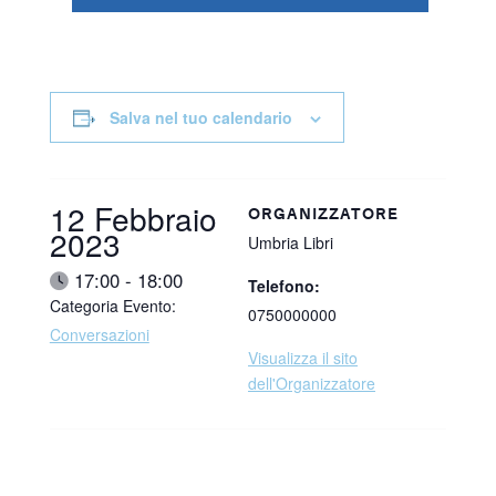
Salva nel tuo calendario
Data:
12 Febbraio
ORGANIZZATORE
2023
Umbria Libri
Ora:
17:00 - 18:00
Telefono:
Categoria Evento:
0750000000
Conversazioni
Visualizza il sito
dell'Organizzatore