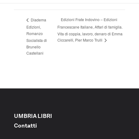
Edizioni Frate Indovino – Edizioni
Diadema
Edizioni,
Francescane Italiane, Affari di famiglia.
Romanzo
Vita di coppia, lavoro, denaro di Emma
Ciccarelli, Pier Marco Trulli
Socialista di
Brunello
Castellani
UMBRIA LIBRI
Contatti