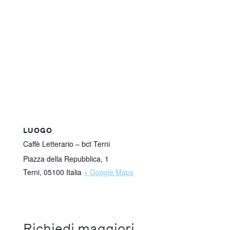
LUOGO
Caffè Letterario – bct Terni
Piazza della Repubblica, 1
Terni
,
05100
Italia
+ Google Maps
Richiedi maggiori