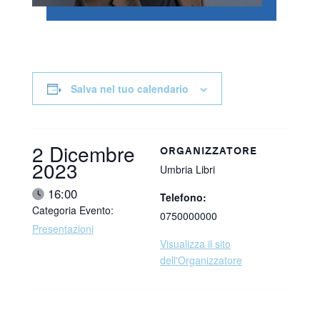
Salva nel tuo calendario
Data:
2 Dicembre
ORGANIZZATORE
2023
Umbria Libri
Ora:
16:00
Telefono:
Categoria Evento:
0750000000
Presentazioni
Visualizza il sito
dell'Organizzatore