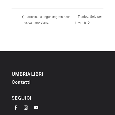
Thadea. Solo per
Parlesia. La lingua segreta della
musica napoletana
la verità
UMBRIA LIBRI
Contatti
SEGUICI