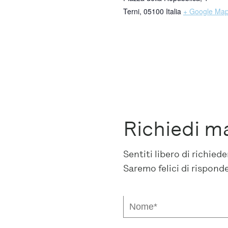
Terni
,
05100
Italia
+ Google Ma
Richiedi m
Sentiti libero di richie
Saremo felici di rispond