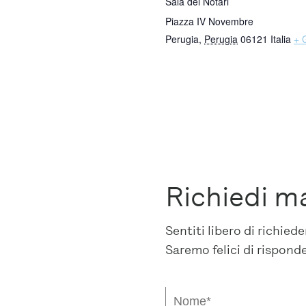
Sala dei Notari
Piazza IV Novembre
Perugia
,
Perugia
06121
Italia
+ 
Richiedi m
Sentiti libero di richie
Saremo felici di rispond