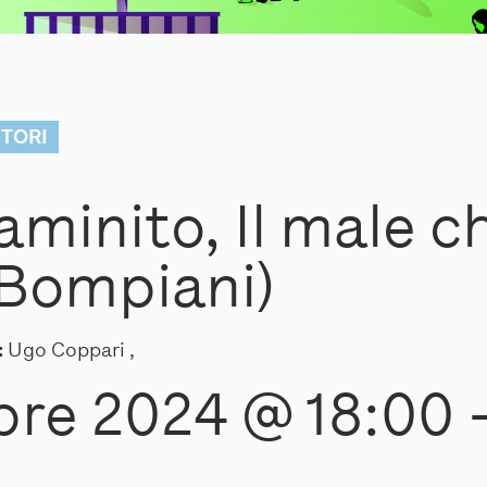
UTORI
aminito, Il male 
 Bompiani)
:
Ugo Coppari ,
bre 2024 @ 18:00