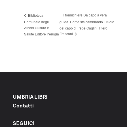
Il formichiere Da capo a vera
Biblioteca
Comunale degli
guida. Come sta cambiando il ruolo
Arconi Cultura e
del capo di Pepe Caglini, Piero
Frasconi
Salute Editore Perugia
UMBRIA LIBRI
Contatti
SEGUICI