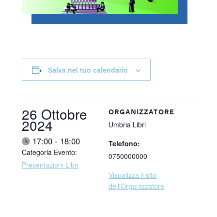
Salva nel tuo calendario
Data:
26 Ottobre
ORGANIZZATORE
2024
Umbria Libri
Ora:
17:00 - 18:00
Telefono:
Categoria Evento:
0750000000
Presentazioni Libri
Visualizza il sito
dell'Organizzatore