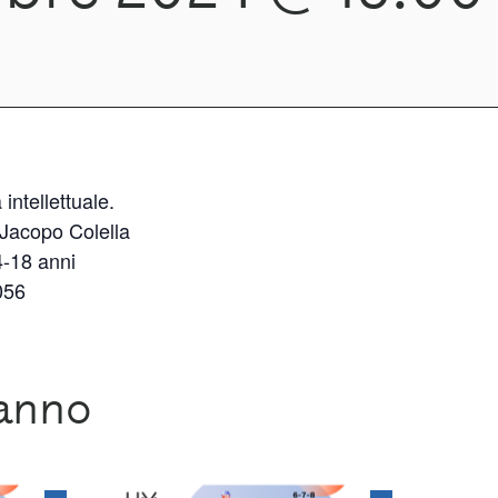
intellettuale.
 Jacopo Colella
4-18 anni
056
ranno