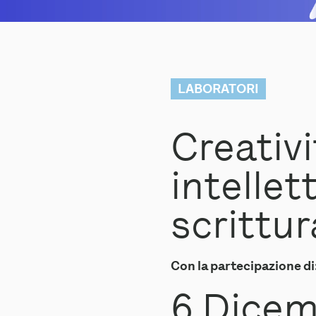
LABORATORI
Creativi
intellet
scrittur
Con la partecipazione di
6 Dicem