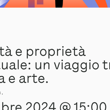
tà e proprietà
tuale: un viaggio t
a e arte.
:
,
bre 2024 @ 15:00