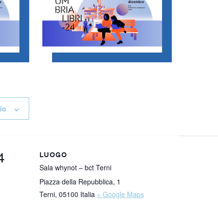
io
4
LUOGO
Sala whynot – bct Terni
Piazza della Repubblica, 1
Terni
,
05100
Italia
+ Google Maps