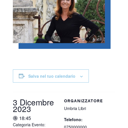
Salva nel tuo calendario
Data:
3 Dicembre
ORGANIZZATORE
2023
Umbria Libri
Ora:
18:45
Telefono:
Categoria Evento:
0750000000