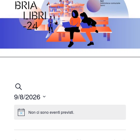
Eventi
Cerca
Ricerca
9/8/2026
e
Seleziona
la
Non ci sono eventi previsti.
viste
Notice
data.
Navigazione