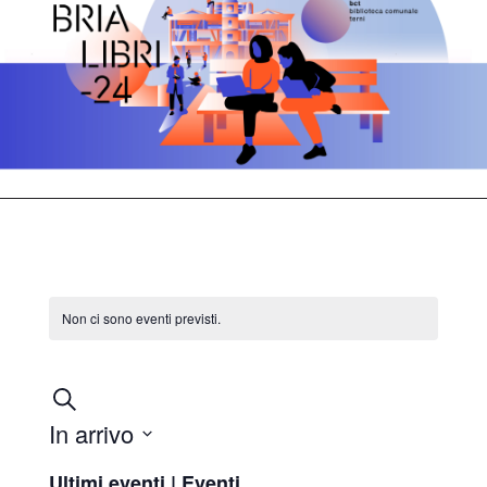
Non ci sono eventi previsti.
Eventi
Cerca
Ricerca
In arrivo
e
Seleziona
Ultimi eventi | Eventi