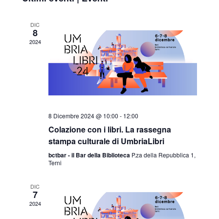
la
viste
data.
Navigazione
DIC
8
2024
8 Dicembre 2024 @ 10:00
-
12:00
Colazione con i libri. La rassegna
stampa culturale di UmbriaLibri
bctbar - il Bar della Biblioteca
P.za della Repubblica 1,
Terni
DIC
7
2024