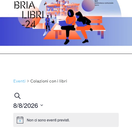
Eventi
Colazioni con i libri
Eventi
Cerca
Ricerca
8/8/2026
e
Seleziona
la
Non ci sono eventi previsti.
viste
Notice
data.