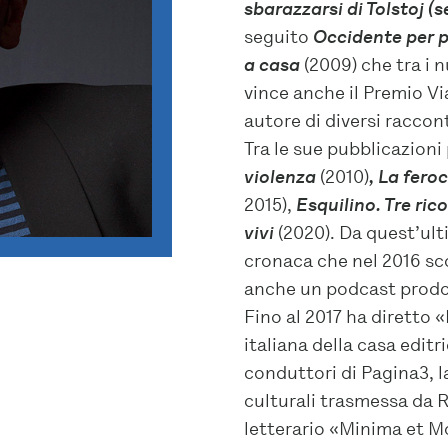
sbarazzarsi di Tolstoj (
seguito
Occidente per p
a casa
(2009) che tra i 
vince anche il Premio Via
autore di diversi raccon
Tra le sue pubblicazioni 
violenza
(2010)
, La fero
2015),
Esquilino. Tre ric
vivi
(2020). Da quest’ult
cronaca che nel 2016 sco
anche un podcast prodo
Fino al 2017 ha diretto «
italiana della casa edit
conduttori di Pagina3, 
culturali trasmessa da Ra
letterario «Minima et Mo