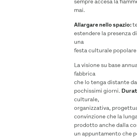
sempre accesa la fiammel
mai.
Allargare nello spazio:
t
estendere la presenza di
una
festa culturale popolar
La visione su base annua
fabbrica
che lo tenga distante da
pochissimi giorni.
Durat
culturale,
organizzativa, progettua
convinzione che la lung
prodotto anche dalla con
un appuntamento che port