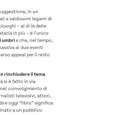
suggestione, in un
li e saldissimi legami di
luoghi – al di là delle
taria in più – è l’unico
ni umbri
e che, nel tempo,
assiva ai due eventi
carso appeal per il resto
n rinchiudere il tema
à si è fatto in via
à nel coinvolgimento di
alisti televisivi, attori,
ire oggi “libro” significa
inato a un pubblico