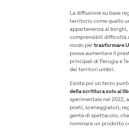
La diffusione su base re
territorio come quello um
appartenenza ai borghi, r
comprensibili difficoltà 
modo per
trasformare UL
possa aumentare il prest
principali di Perugia e T
dei territori umbri.
Esiste poi un terzo punto
della scrittura solo ai l
sperimentale nel 2022, a
poeti, sceneggiatori, regi
gente di spettacolo, che 
nominare un prodotto cu