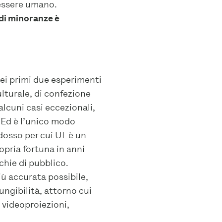
l’essere umano.
 di minoranze è
nei primi due esperimenti
ulturale, di confezione
 alcuni casi eccezionali,
. Ed è l’unico modo
adosso per cui UL è un
opria fortuna in anni
chie di pubblico.
più accurata possibile,
ungibilità, attorno cui
 videoproiezioni,