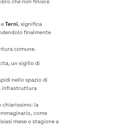
ibro che non finisce
a
e
Terni
, significa
rendendolo finalmente
entura comune.
tà, un sigillo di
idi nello spazio di
a infrastruttura
 chiarissimo: la
l’immaginario, come
lsiasi mese o stagione a