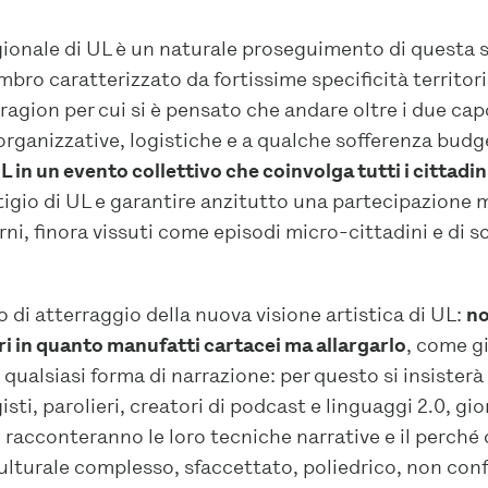
gionale di UL è un naturale proseguimento di questa 
bro caratterizzato da fortissime specificità territoria
agion per cui si è pensato che andare oltre i due capo
organizzative, logistiche e a qualche sofferenza budge
 in un evento collettivo che coinvolga tutti i cittadi
igio di UL e garantire anzitutto una partecipazione m
erni, finora vissuti come episodi micro-cittadini e di s
 di atterraggio della nuova visione artistica di UL:
no
ibri in quanto manufatti cartacei ma allargarlo
, come gi
 qualsiasi forma di narrazione: per questo si insister
sti, parolieri, creatori di podcast e linguaggi 2.0, giorn
racconteranno le loro tecniche narrative e il perché d
lturale complesso, sfaccettato, poliedrico, non conf