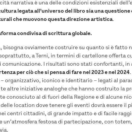
cità narrativa è una delle condizioni esistenziali del
cultura legata all’universo del libro sia una questione
turali che muovono questa direzione artistica
.
forma condivisa di scrittura globale.
, bisogna ovviamente costruire su quanto si è fatto 
 soprattutto, a Terni, in termini di cartellone offerta c
di comunicazione. I risultati sono stati confortanti, in
rtenza per ciò che si pensa di fare nel 2023 e nel 2024
i – organizzativo, iconico e identitario – legati al par
lte altre iniziative analoghe che hanno costruito la pr
e conosciuto al di fuori della Regione e di alcune nic
 delle location dove tenere gli eventi dovrà essere il 
i centri cittadini, di grande impatto e di facile raggi
e un’atmosfera festosa di partecipazione, con totem,
via.