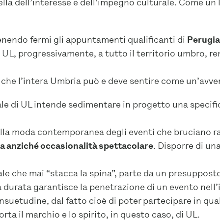
la dell’interesse e dell’impegno culturale. Come un l
enendo fermi gli appuntamenti qualificanti di
Perugi
 UL, progressivamente, a tutto il territorio umbro, 
e che l’intera Umbria può e deve sentire come un’avv
le di UL intende sedimentare in progetto una specifici
lla moda contemporanea degli eventi che bruciano rap
a anziché occasionalità spettacolare
. Disporre di un
le che mai “stacca la spina”, parte da un presupposto
a durata garantisce la penetrazione di un evento nel
suetudine, dal fatto cioè di poter partecipare in qua
a il marchio e lo spirito, in questo caso, di UL.