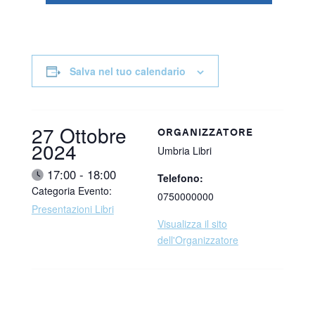
Salva nel tuo calendario
Data:
27 Ottobre
ORGANIZZATORE
2024
Umbria Libri
Ora:
17:00 - 18:00
Telefono:
Categoria Evento:
0750000000
Presentazioni Libri
Visualizza il sito
dell'Organizzatore